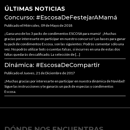
ÚLTIMAS NOTICIAS
Concurso: #EscosaDeFestejarAMamá
Publicado el
Miércoles
, 09 de
Mayo
de 2018
¡Gana uno de los 3 packs de condimentos ESCOSA para mamá! ¡Muchas
gracias por interesarte en participar en nuestro concurso! Las bases para ganar
tu pack de condimentos Escosa, son las siguientes: Podrás comentar sólo una
vez. No podrás utilizar bots o cuentas falsas, si incurres en una de estas dos
faltas quedarás descalificado. La selección de […]
Dinámica: #EscosaDeCompartir
Publicado el
Jueves
, 21 de
Diciembre
de 2017
¡Muchas gracias por interesarte en participar en nuestra dinámica de Navidad!
Sigue las instrucciones y te ganarás un pack de especias y condimentos
Escosa.
DÓNDE NOS ENCUENTRAS