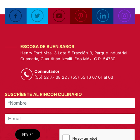
ESCOSA DE BUEN SABOR.
Henry Ford Mza. 3 Lote 5 Fracción B, Parque Industrial
Cuamatla, Cuautitlán Izcalli. Edo Méx. C.P. 54730
Conmutador
(55) 52 77 38 22 / (55) 55 16 07 01 al 03
SUSCRÍBETE AL RINCÓN CULINARIO
Enviar