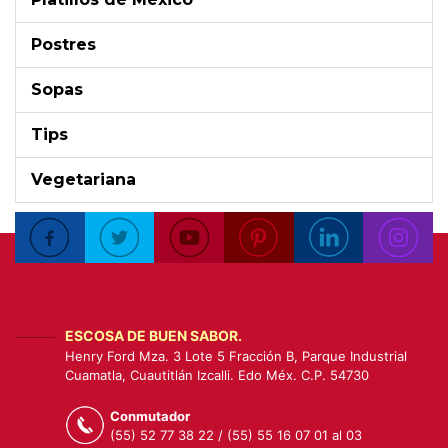
Postres
Sopas
Tips
Vegetariana
ESCOSA DE BUEN SABOR.
Henry Ford Mza. 3 Lote 5 Fracción B, Parque Industrial
Cuamatla, Cuautitlán Izcalli. Edo Méx. C.P. 54730
Conmutador
(55) 52 77 38 22 / (55) 55 16 07 01 al 03