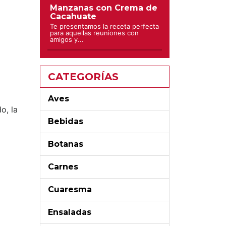
Manzanas con Crema de
Cacahuate
Te presentamos la receta perfecta
para aquellas reuniones con
amigos y...
CATEGORÍAS
Aves
o, la
Bebidas
Botanas
Carnes
Cuaresma
Ensaladas