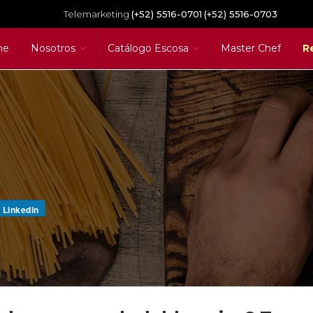
Telemarketing
(+52) 5516-0701
(+52) 5516-0703
me
Nosotros
Catálogo Escosa
Master Chef
R
Linkedin