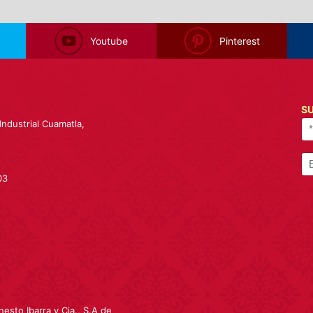
Youtube
Pinterest
SU
Industrial Cuamatla,
03
sto Ibarra y Cia., S.A de