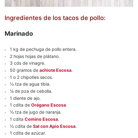
Ingredientes de los tacos de pollo:
Marinado
1 kg de pechuga de pollo entera.
2 hojas hojas de plátano.
3 cds de vinagre.
50 gramos de
achiote Escosa
.
1 o 2 chipotles secos.
½ tza de agua tibia.
¼ de pza de cebolla.
1 diente de ajo.
1 cdita de
Orégano Escosa
.
½ tza de jugo de naranja.
1 cdita
Comino Escosa
.
½ cdita de
Sal con Apio Escosa
.
1 cdita de azúcar.