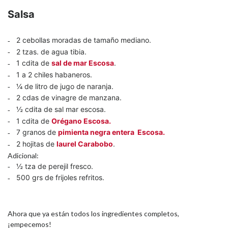
Salsa
2 cebollas moradas de tamaño mediano.
2 tzas. de agua tibia.
1 cdita de
sal de mar Escosa
.
1 a 2 chiles habaneros.
¼ de litro de jugo de naranja.
2 cdas de vinagre de manzana.
½ cdita de sal mar escosa.
1 cdita de
Orégano Escosa.
7 granos de
pimienta negra entera Escosa.
2 hojitas de
laurel Carabobo
.
Adicional:
½ tza de perejil fresco.
500 grs de frijoles refritos.
Ahora que ya están todos los ingredientes completos,
¡empecemos!