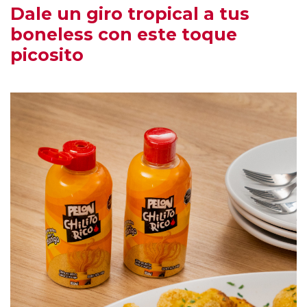
Dale un giro tropical a tus
boneless con este toque
picosito