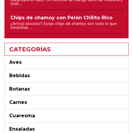
chilit...
Chips de chamoy con Pelón Chilito Rico
¿Antojo picosito? Estas chips de chamoy son todo lo que
necesitas...
CATEGORÍAS
Aves
Bebidas
Botanas
Carnes
Cuaresma
Ensaladas