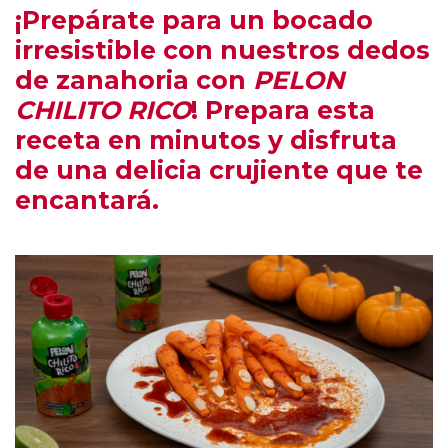
¡Prepárate para un bocado
irresistible con nuestros dedos
de zanahoria con
PELON
CHILITO RICO
! Prepara esta
receta en minutos y disfruta
de una delicia crujiente que te
encantará.