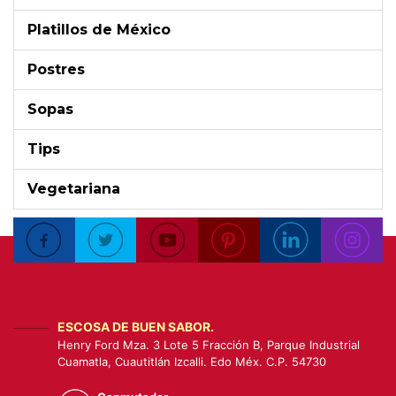
Platillos de México
Postres
Sopas
Tips
Vegetariana
ESCOSA DE BUEN SABOR.
Henry Ford Mza. 3 Lote 5 Fracción B, Parque Industrial
Cuamatla, Cuautitlán Izcalli. Edo Méx. C.P. 54730