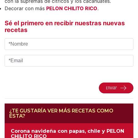
con la supremas de cítricos y los cacahuates.
Decorar con más
PELON CHILITO RICO
.
Sé el primero en recibir nuestras nuevas
recetas
Enviar
¿TE GUSTARÍA VER MÁS RECETAS COMO
ESTA?
Corona navideña con papas, chile y PELON
CHILITO RICO