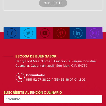
VER DETALLE
ESCOSA DE BUEN SABOR.
Henry Ford Mza. 3 Lote 5 Fracción B, Parque Industrial
Cuamatla, Cuautitlán Izcalli. Edo Méx. C.P. 54730
Conmutador
(55) 52 77 38 22 / (55) 55 16 07 01 al 03
SUSCRÍBETE AL RINCÓN CULINARIO