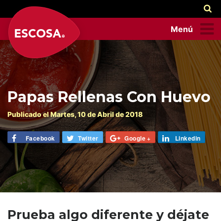
Menú
Papas Rellenas Con Huevo
Publicado el
Martes
, 10 de
Abril
de 2018
Facebook
Twitter
Google +
Linkedin
Prueba algo diferente y déjate