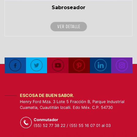
Sabroseador
VER DETALLE
ESCOSA DE BUEN SABOR.
Henry Ford Mza. 3 Lote 5 Fracción B, Parque Industrial
Cuamatla, Cuautitlán Izcalli. Edo Méx. C.P. 54730
Conmutador
(55) 52 77 38 22 / (55) 55 16 07 01 al 03