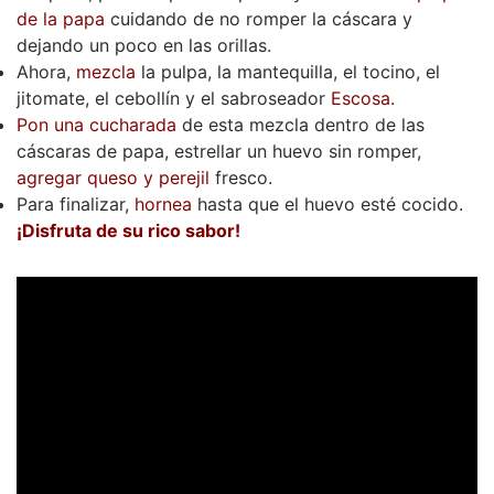
de la papa
cuidando de no romper la cáscara y
dejando un poco en las orillas.
Ahora,
mezcla
la pulpa, la mantequilla, el tocino, el
jitomate, el cebollín y el sabroseador
Escosa.
Pon una cucharada
de esta mezcla dentro de las
cáscaras de papa, estrellar un huevo sin romper,
agregar queso y perejil
fresco.
Para finalizar,
hornea
hasta que el huevo esté cocido.
¡Disfruta de su rico sabor!